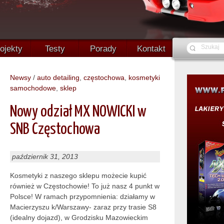
ojekty
Testy
Porady
Kontakt
Newsy
/
auto detailing
,
częstochowa
,
kosmetyki
samochodowe
,
sklep
Nowy odział MX NOWICKI w
SNB Częstochowa
październik 31, 2013
Kosmetyki z naszego sklepu możecie kupić
również w Częstochowie! To już nasz 4 punkt w
Polsce! W ramach przypomnienia: działamy w
Macierzyszu k/Warszawy- zaraz przy trasie S8
(idealny dojazd), w Grodzisku Mazowieckim