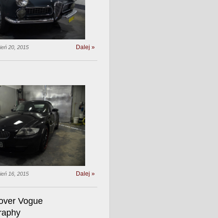
Dalej »
ień 20, 2015
Dalej »
ień 16, 2015
over Vogue
raphy