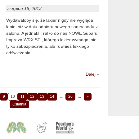
sierpień 18, 2013
Wydawałoby się, że lakier nigdy nie wygląda
lepiej niż w dniu odbioru nowego samochodu z
salonu. A jednak! Trafiło do nas NOWE Subaru
Impreza WRX STI, którego lakier wymagał nie
tylko zabezpieczenia, ale również lekkiego
odświeżenia.
Dalej »
9
10
11
12
13
14
...
20
...
»
Ostatnia