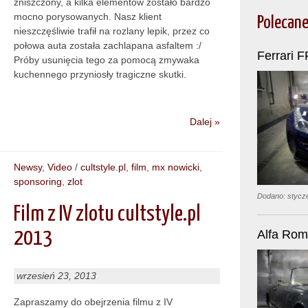
zniszczony, a kilka elementów zostało bardzo
mocno porysowanych. Nasz klient
Polecane
nieszczęśliwie trafił na rozlany lepik, przez co
połowa auta została zachlapana asfaltem :/
Ferrari F
Próby usunięcia tego za pomocą zmywaka
kuchennego przyniosły tragiczne skutki.
Dalej »
Newsy
,
Video
/
cultstyle.pl
,
film
,
mx nowicki
,
sponsoring
,
zlot
Dodano: stycz
Film z IV zlotu cultstyle.pl
2013
Alfa Rom
wrzesień 23, 2013
Zapraszamy do obejrzenia filmu z IV