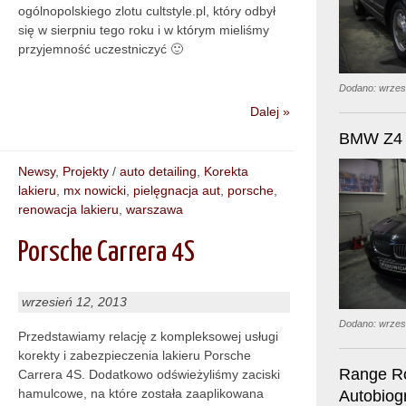
ogólnopolskiego zlotu cultstyle.pl, który odbył
się w sierpniu tego roku i w którym mieliśmy
przyjemność uczestniczyć 🙂
Dodano: wrzes
Dalej »
BMW Z4
Newsy
,
Projekty
/
auto detailing
,
Korekta
lakieru
,
mx nowicki
,
pielęgnacja aut
,
porsche
,
renowacja lakieru
,
warszawa
Porsche Carrera 4S
wrzesień 12, 2013
Dodano: wrzes
Przedstawiamy relację z kompleksowej usługi
korekty i zabezpieczenia lakieru Porsche
Range R
Carrera 4S. Dodatkowo odświeżyliśmy zaciski
hamulcowe, na które została zaaplikowana
Autobiog