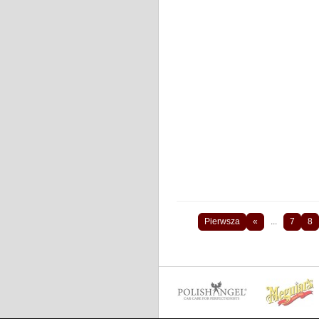
Pierwsza
«
...
7
8