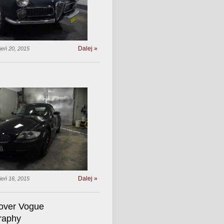
Dalej »
ień 20, 2015
Dalej »
ień 16, 2015
over Vogue
raphy