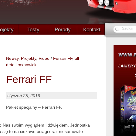
ojekty
Testy
Porady
Kontakt
Newsy
,
Projekty
,
Video
/
Ferrari FF
,
full
detail
,
mxnowicki
Ferrari FF
styczeń 25, 2016
Pakiet specjalny – Ferrari FF.
o Nas swoim wyglądem i dźwiękiem. Jednostka
się to na ciekawe osiągi oraz niesamowite