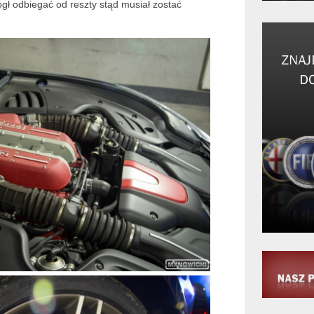
ógł odbiegać od reszty stąd musiał zostać