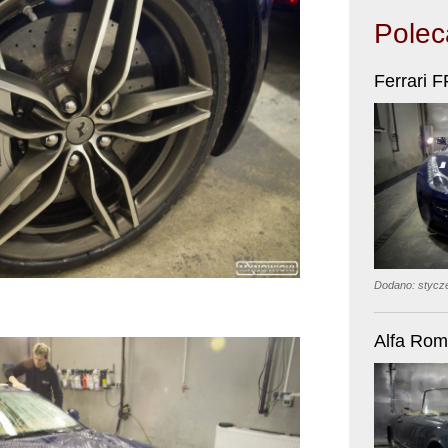
Polec
Ferrari F
Dodano: stycz
Alfa Rom