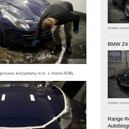
Dodano: wrzes
BMW Z4
procesu korzystamy m.in. z chemii ADBL.
Dodano: wrzes
Range R
Autobiog