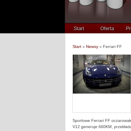
Start
Oferta
Pr
Start
»
Newsy
»
Ferrari FF
Sportowe Ferrari FF oczarował
V12 generuje 660KM, przekłada 